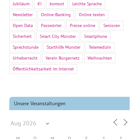
Jubiläum
KI
komoot
Leichte Sprache
Newsletter
Online-Banking
Online texten
Open Data
Passwörter
Presse online
Senioren
Sicherheit
Smart City Münster
Smartphone
Sprechstunde
Starthilfe Münster
Telemedizin
Urheberrecht
Verein Bürgernetz
Weihnachten
Öffentlichkeitsarbeit im Internet
Unsere Veranstaltungen
M
D
M
D
F
S
S