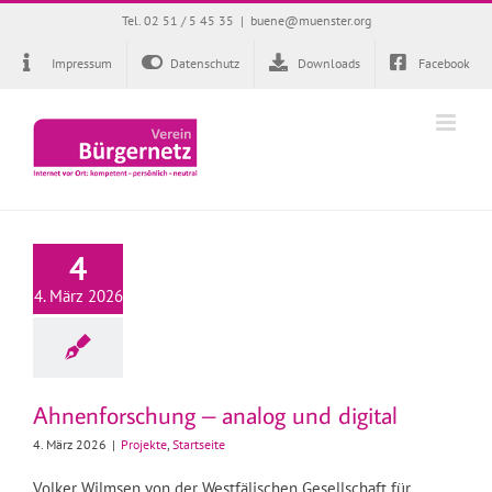
Zum
Tel. 02 51 / 5 45 35
|
buene@muenster.org
Inhalt
springen
Impressum
Datenschutz
Downloads
Facebook
4
4. März 2026
Ahnenforschung – analog und digital
4. März 2026
|
Projekte
,
Startseite
Volker Wilmsen von der Westfälischen Gesellschaft für