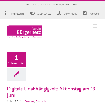
Zum
Tel. 02 51 / 5 45 35
|
buene@muenster.org
Inhalt
springen
Impressum
Datenschutz
Downloads
Facebook
1
1. Juni 2026
Digitale Unabhängigkeit: Aktionstag am 13.
Juni
1. Juni 2026
|
Projekte
,
Startseite