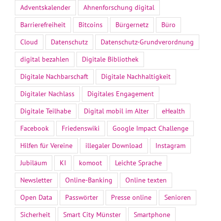
Adventskalender
Ahnenforschung digital
Barrierefreiheit
Bitcoins
Bürgernetz
Büro
Cloud
Datenschutz
Datenschutz-Grundverordnung
digital bezahlen
Digitale Bibliothek
Digitale Nachbarschaft
Digitale Nachhaltigkeit
Digitaler Nachlass
Digitales Engagement
Digitale Teilhabe
Digital mobil im Alter
eHealth
Facebook
Friedenswiki
Google Impact Challenge
Hilfen für Vereine
illegaler Download
Instagram
Jubiläum
KI
komoot
Leichte Sprache
Newsletter
Online-Banking
Online texten
Open Data
Passwörter
Presse online
Senioren
Sicherheit
Smart City Münster
Smartphone