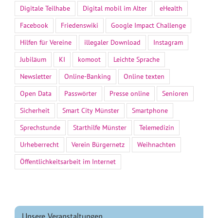
Digitale Teilhabe
Digital mobil im Alter
eHealth
Facebook
Friedenswiki
Google Impact Challenge
Hilfen für Vereine
illegaler Download
Instagram
Jubiläum
KI
komoot
Leichte Sprache
Newsletter
Online-Banking
Online texten
Open Data
Passwörter
Presse online
Senioren
Sicherheit
Smart City Münster
Smartphone
Sprechstunde
Starthilfe Münster
Telemedizin
Urheberrecht
Verein Bürgernetz
Weihnachten
Öffentlichkeitsarbeit im Internet
Unsere Veranstaltungen