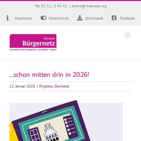
Zum
Tel. 02 51 / 5 45 35
|
buene@muenster.org
Inhalt
springen
Impressum
Datenschutz
Downloads
Facebook
…schon mitten drin in 2026!
12. Januar 2026
|
Projekte
,
Startseite