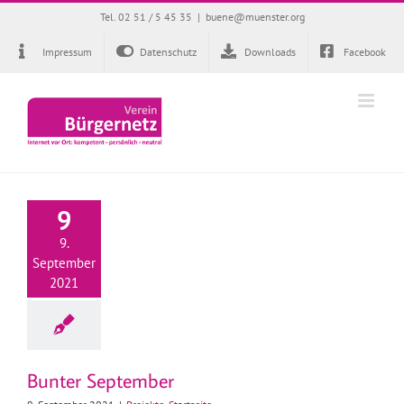
Zum
Tel. 02 51 / 5 45 35
|
buene@muenster.org
Inhalt
springen
Impressum
Datenschutz
Downloads
Facebook
9
9.
September
2021
Bunter September