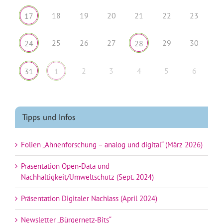
18
19
20
21
22
23
17
25
26
27
29
30
24
28
2
3
4
5
6
31
1
Tipps und Infos
Folien „Ahnenforschung – analog und digital“ (März 2026)
Präsentation Open-Data und
Nachhaltigkeit/Umweltschutz (Sept. 2024)
Präsentation Digitaler Nachlass (April 2024)
Newsletter „Bürgernetz-Bits“