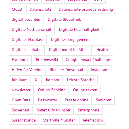
Cloud
Datenschutz
Datenschutz-Grundverordnung
digital bezahlen
Digitale Bibliothek
Digitale Nachbarschaft
Digitale Nachhaltigkeit
Digitaler Nachlass
Digitales Engagement
Digitale Teilhabe
Digital mobil im Alter
eHealth
Facebook
Friedenswiki
Google Impact Challenge
Hilfen für Vereine
illegaler Download
Instagram
Jubiläum
KI
komoot
Leichte Sprache
Newsletter
Online-Banking
Online texten
Open Data
Passwörter
Presse online
Senioren
Sicherheit
Smart City Münster
Smartphone
Sprechstunde
Starthilfe Münster
Telemedizin