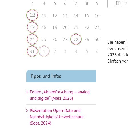
3
4
5
6
7
8
9
Z
ICS h
10
11
12
13
14
15
16
18
19
20
21
22
23
17
25
26
27
29
30
24
28
Sie haben 
bei unsere
2
3
4
5
6
31
1
2026 richti
Einfach vo
Tipps und Infos
Folien „Ahnenforschung – analog
und digital“ (März 2026)
Präsentation Open-Data und
Nachhaltigkeit/Umweltschutz
(Sept. 2024)