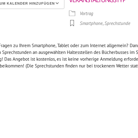
UM KALENDER HINZUFÜGEN
Vortrag
erunterladen
Google Kalender
Smartphone
,
Sprechstunde
Fragen zu Ihrem Smartphone, Tablet oder zum Internet allgemein? Dann
n Sprechstunden an ausgewählten Haltesstellen des Bücherbusses im
g! Das Angebot ist kostenlos, es ist keine vorherige Anmeldung erforder
rbeikommen! (Die Sprechstunden finden nur bei trockenem Wetter statt