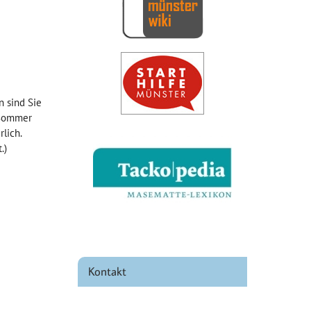
iCalendar
Office 365
 sind Sie
 Sommer
lich.
.)
Kontakt