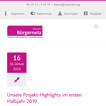
Zum
Tel. 02 51 / 5 45 35
|
buene@muenster.org
Inhalt
springen
Impressum
Datenschutz
Downloads
Facebook
16
16. Januar
2019
Unsere Projekt-Highlights im ersten
Halbjahr 2019