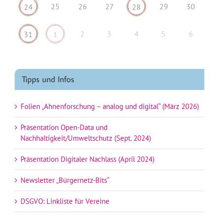
25
26
27
29
30
24
28
2
3
4
5
6
31
1
Tipps und Infos
Folien „Ahnenforschung – analog und digital“ (März 2026)
Präsentation Open-Data und
Nachhaltigkeit/Umweltschutz (Sept. 2024)
Präsentation Digitaler Nachlass (April 2024)
Newsletter „Bürgernetz-Bits“
DSGVO: Linkliste für Vereine