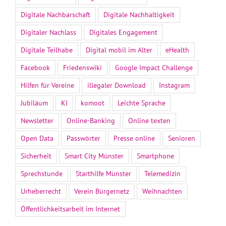
Digitale Nachbarschaft
Digitale Nachhaltigkeit
Digitaler Nachlass
Digitales Engagement
Digitale Teilhabe
Digital mobil im Alter
eHealth
Facebook
Friedenswiki
Google Impact Challenge
Hilfen für Vereine
illegaler Download
Instagram
Jubiläum
KI
komoot
Leichte Sprache
Newsletter
Online-Banking
Online texten
Open Data
Passwörter
Presse online
Senioren
Sicherheit
Smart City Münster
Smartphone
Sprechstunde
Starthilfe Münster
Telemedizin
Urheberrecht
Verein Bürgernetz
Weihnachten
Öffentlichkeitsarbeit im Internet