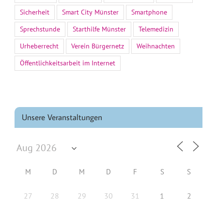
Sicherheit
Smart City Münster
Smartphone
Sprechstunde
Starthilfe Münster
Telemedizin
Urheberrecht
Verein Bürgernetz
Weihnachten
Öffentlichkeitsarbeit im Internet
Unsere Veranstaltungen
M
D
M
D
F
S
S
27
28
29
30
31
1
2