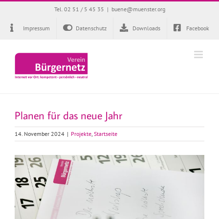
Zum
Tel. 02 51 / 5 45 35
|
buene@muenster.org
Inhalt
springen
Impressum
Datenschutz
Downloads
Facebook
Planen für das neue Jahr
14. November 2024
|
Projekte
,
Startseite