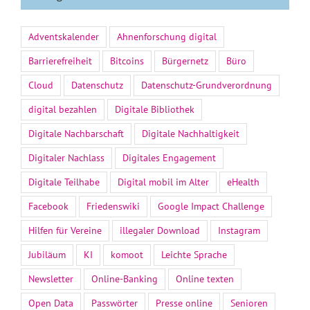
Adventskalender
Ahnenforschung digital
Barrierefreiheit
Bitcoins
Bürgernetz
Büro
Cloud
Datenschutz
Datenschutz-Grundverordnung
digital bezahlen
Digitale Bibliothek
Digitale Nachbarschaft
Digitale Nachhaltigkeit
Digitaler Nachlass
Digitales Engagement
Digitale Teilhabe
Digital mobil im Alter
eHealth
Facebook
Friedenswiki
Google Impact Challenge
Hilfen für Vereine
illegaler Download
Instagram
Jubiläum
KI
komoot
Leichte Sprache
Newsletter
Online-Banking
Online texten
Open Data
Passwörter
Presse online
Senioren