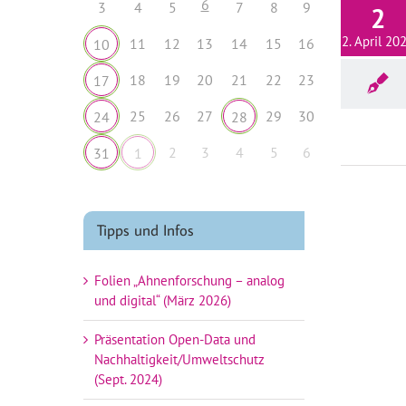
6
3
4
5
7
8
9
2
2. April 20
11
12
13
14
15
16
10
18
19
20
21
22
23
17
25
26
27
29
30
24
28
2
3
4
5
6
31
1
Tipps und Infos
Folien „Ahnenforschung – analog
und digital“ (März 2026)
Präsentation Open-Data und
Nachhaltigkeit/Umweltschutz
(Sept. 2024)