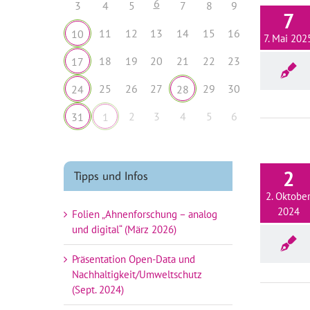
6
3
4
5
7
8
9
7
11
12
13
14
15
16
10
7. Mai 202
18
19
20
21
22
23
17
25
26
27
29
30
24
28
2
3
4
5
6
31
1
2
Tipps und Infos
2. Oktobe
2024
Folien „Ahnenforschung – analog
und digital“ (März 2026)
Präsentation Open-Data und
Nachhaltigkeit/Umweltschutz
(Sept. 2024)