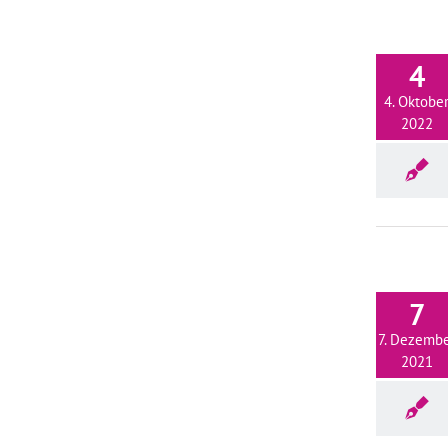
4
4. Oktobe
2022
7
7. Dezemb
2021