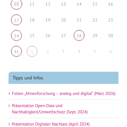
10
11
12
13
14
15
16
18
19
20
21
22
23
17
25
26
27
29
30
24
28
2
3
4
5
6
31
1
Tipps und Infos
Folien „Ahnenforschung – analog und digital“ (März 2026)
Präsentation Open-Data und
Nachhaltigkeit/Umweltschutz (Sept. 2024)
Präsentation Digitaler Nachlass (April 2024)