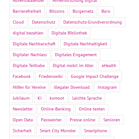
Adventskalender
Ahnenforschung digital
Barrierefreiheit
Bitcoins
Bürgernetz
Büro
Cloud
Datenschutz
Datenschutz-Grundverordnung
digital bezahlen
Digitale Bibliothek
Digitale Nachbarschaft
Digitale Nachhaltigkeit
Digitaler Nachlass
Digitales Engagement
Digitale Teilhabe
Digital mobil im Alter
eHealth
Facebook
Friedenswiki
Google Impact Challenge
Hilfen für Vereine
illegaler Download
Instagram
Jubiläum
KI
komoot
Leichte Sprache
Newsletter
Online-Banking
Online texten
Open Data
Passwörter
Presse online
Senioren
Sicherheit
Smart City Münster
Smartphone