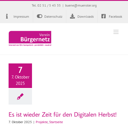
Zum
Tel. 02 51 / 5 45 35
|
buene@muenster.org
Inhalt
springen
Impressum
Datenschutz
Downloads
Facebook
7
7. Oktober
2025
Es ist wieder Zeit für den Digitalen Herbst!
7. Oktober 2025
|
Projekte
,
Startseite