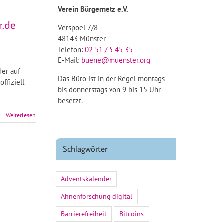
Verein Bürgernetz e.V.
r.de
Verspoel 7/8
48143 Münster
Telefon:
02 51 / 5 45 35
E-Mail:
buene@muenster.org
der auf
Das Büro ist in der Regel montags
ffiziell
bis donnerstags von 9 bis 15 Uhr
besetzt.
Weiterlesen
Schlagwörter
Adventskalender
Ahnenforschung digital
Barrierefreiheit
Bitcoins