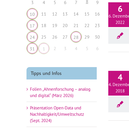
8
3
4
5
6
7
9
6
11
12
13
14
15
16
10
6. Dezemb
2022
18
19
20
21
22
23
17
25
26
27
29
30
24
28
2
3
4
5
6
31
1
Tipps und Infos
4
4. Dezemb
Folien „Ahnenforschung – analog
2018
und digital“ (März 2026)
Präsentation Open-Data und
Nachhaltigkeit/Umweltschutz
(Sept. 2024)