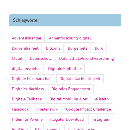
Schlagwörter
Adventskalender
Ahnenforschung digital
Barrierefreiheit
Bitcoins
Bürgernetz
Büro
Cloud
Datenschutz
Datenschutz-Grundverordnung
digital bezahlen
Digitale Bibliothek
Digitale Nachbarschaft
Digitale Nachhaltigkeit
Digitaler Nachlass
Digitales Engagement
Digitale Teilhabe
Digital mobil im Alter
eHealth
Facebook
Friedenswiki
Google Impact Challenge
Hilfen für Vereine
illegaler Download
Instagram
Jubiläum
KI
komoot
Leichte Sprache