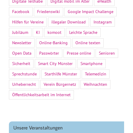
Digitale Teilhabe
Digital mobil im Alter
eHealth
Facebook
Friedenswiki
Google Impact Challenge
Hilfen für Vereine
illegaler Download
Instagram
Jubiläum
KI
komoot
Leichte Sprache
Newsletter
Online-Banking
Online texten
Open Data
Passwörter
Presse online
Senioren
Sicherheit
Smart City Münster
Smartphone
Sprechstunde
Starthilfe Münster
Telemedizin
Urheberrecht
Verein Bürgernetz
Weihnachten
Öffentlichkeitsarbeit im Internet
Unsere Veranstaltungen