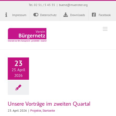
Zum
Tel. 02 51 / 5 45 35
|
buene@muenster.org
Inhalt
springen
Impressum
Datenschutz
Downloads
Facebook
23
23. April
2026
Unsere Vorträge im zweiten Quartal
23. April 2026
|
Projekte
,
Startseite