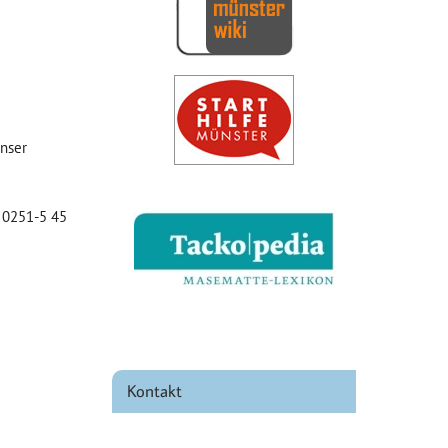
iCalendar
Office 365
unser
. 0251-5 45
Kontakt