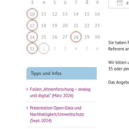
8
3
4
5
6
7
9
Z
ICS h
11
12
13
14
15
16
10
18
19
20
21
22
23
17
25
26
27
29
30
24
28
Sie haben 
2
3
4
5
6
31
1
Referent am
Wir bitten
35 oder pe
Tipps und Infos
Das Angebot
Folien „Ahnenforschung – analog
und digital“ (März 2026)
Präsentation Open-Data und
Nachhaltigkeit/Umweltschutz
(Sept. 2024)