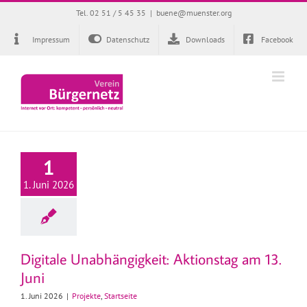
Zum
Tel. 02 51 / 5 45 35
|
buene@muenster.org
Inhalt
springen
Impressum
Datenschutz
Downloads
Facebook
1
1. Juni 2026
Digitale Unabhängigkeit: Aktionstag am 13.
Juni
1. Juni 2026
|
Projekte
,
Startseite