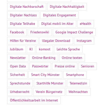
Digitale Nachbarschaft
Digitale Nachhaltigkeit
Digitaler Nachlass
Digitales Engagement
Digitale Teilhabe
Digital mobil im Alter
eHealth
Facebook
Friedenswiki
Google Impact Challenge
Hilfen für Vereine
illegaler Download
Instagram
Jubiläum
KI
komoot
Leichte Sprache
Newsletter
Online-Banking
Online texten
Open Data
Passwörter
Presse online
Senioren
Sicherheit
Smart City Münster
Smartphone
Sprechstunde
Starthilfe Münster
Telemedizin
Urheberrecht
Verein Bürgernetz
Weihnachten
Öffentlichkeitsarbeit im Internet