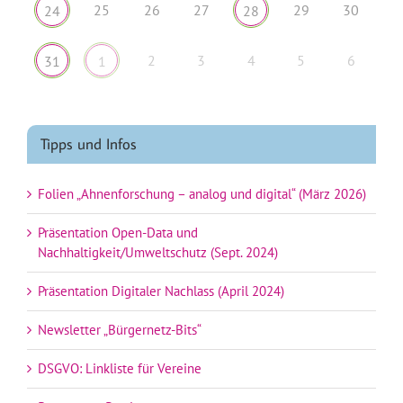
25
26
27
29
30
24
28
2
3
4
5
6
31
1
Tipps und Infos
Folien „Ahnenforschung – analog und digital“ (März 2026)
Präsentation Open-Data und
Nachhaltigkeit/Umweltschutz (Sept. 2024)
Präsentation Digitaler Nachlass (April 2024)
Newsletter „Bürgernetz-Bits“
DSGVO: Linkliste für Vereine