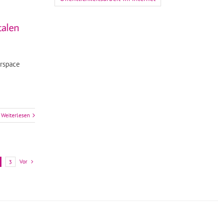
talen
erspace
Weiterlesen
Vor
3