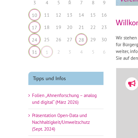
6
3
4
5
7
8
9
11
12
13
14
15
16
10
Willko
18
19
20
21
22
23
17
Wir stehen 
25
26
27
29
30
24
28
für Bürgerg
weiter, in
2
3
4
5
6
31
1
Sie auf de
Tipps und Infos
Folien „Ahnenforschung – analog
und digital“ (März 2026)
Präsentation Open-Data und
Nachhaltigkeit/Umweltschutz
(Sept. 2024)