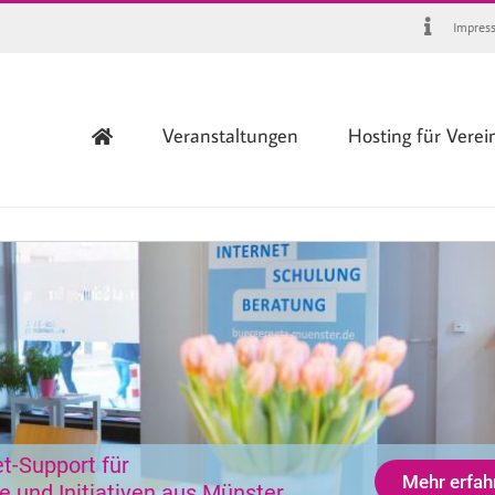
Impres
Veranstaltungen
Hosting für Verei
et-Support für
Mehr erfah
e und Initiativen aus Münster