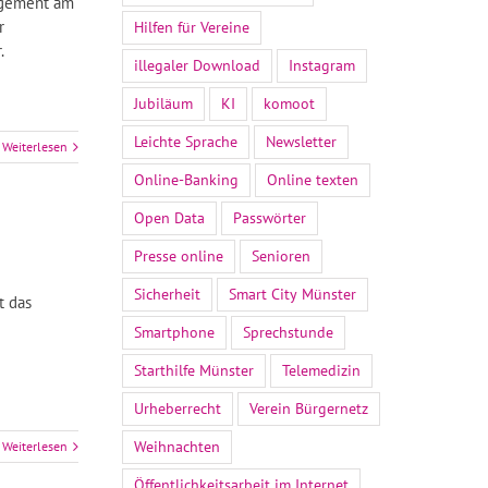
agement am
r
Hilfen für Vereine
.
illegaler Download
Instagram
Jubiläum
KI
komoot
Leichte Sprache
Newsletter
Weiterlesen
Online-Banking
Online texten
Open Data
Passwörter
Presse online
Senioren
Sicherheit
Smart City Münster
t das
Smartphone
Sprechstunde
Starthilfe Münster
Telemedizin
Urheberrecht
Verein Bürgernetz
Weihnachten
Weiterlesen
Öffentlichkeitsarbeit im Internet