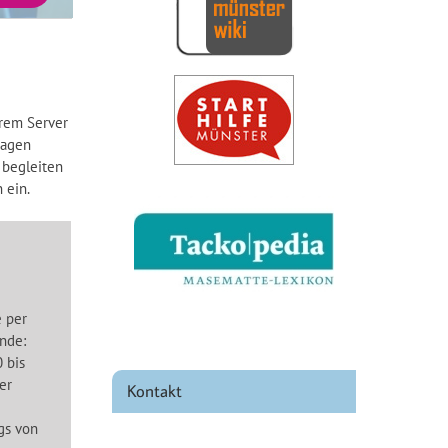
erem Server
ragen
 begleiten
 ein.
 per
nde:
 bis
er
Kontakt
gs von