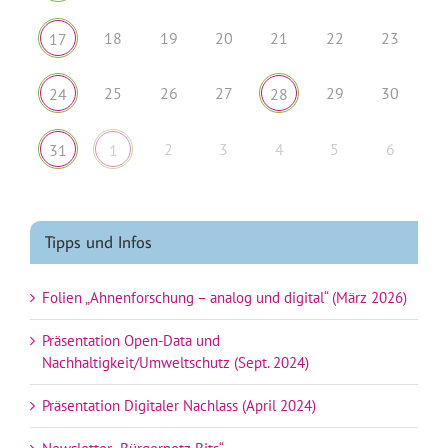
18
19
20
21
22
23
17
25
26
27
29
30
24
28
2
3
4
5
6
31
1
Tipps und Infos
Folien „Ahnenforschung – analog und digital“ (März 2026)
Präsentation Open-Data und
Nachhaltigkeit/Umweltschutz (Sept. 2024)
Präsentation Digitaler Nachlass (April 2024)