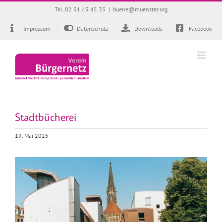
Zum
Tel. 02 51 / 5 45 35
|
buene@muenster.org
Inhalt
springen
Impressum
Datenschutz
Downloads
Facebook
Stadtbücherei
19. Mai 2025