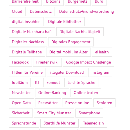
Barrierefreiheit
Bitcoins
Bürgernetz
Büro
Cloud
Datenschutz
Datenschutz-Grundverordnung
digital bezahlen
Digitale Bibliothek
Digitale Nachbarschaft
Digitale Nachhaltigkeit
Digitaler Nachlass
Digitales Engagement
Digitale Teilhabe
Digital mobil im Alter
eHealth
Facebook
Friedenswiki
Google Impact Challenge
Hilfen für Vereine
illegaler Download
Instagram
Jubiläum
KI
komoot
Leichte Sprache
Newsletter
Online-Banking
Online texten
Open Data
Passwörter
Presse online
Senioren
Sicherheit
Smart City Münster
Smartphone
Sprechstunde
Starthilfe Münster
Telemedizin