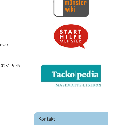
iCalendar
Office 365
unser
. 0251-5 45
Kontakt