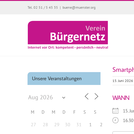
Zum
Tel. 02 51 / 5 45 35
|
buene@muenster.org
Inhalt
springen
Smartp
Unsere Veranstaltungen
15. Juni 2026
WANN
15. 
M
D
M
D
F
S
S
16.30
27
28
29
30
31
1
2