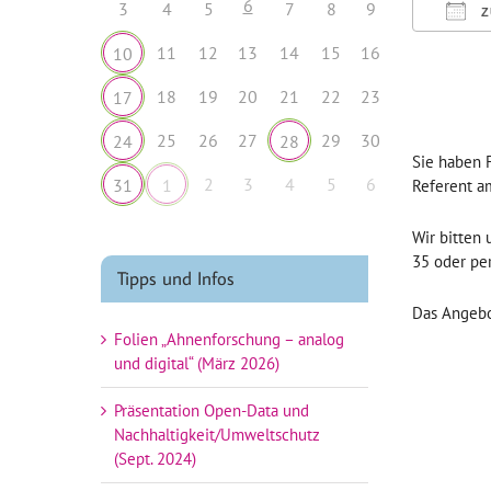
6
3
4
5
7
8
9
Z
ICS h
11
12
13
14
15
16
10
18
19
20
21
22
23
17
25
26
27
29
30
24
28
Sie haben 
2
3
4
5
6
31
1
Referent am
Wir bitten
35 oder pe
Tipps und Infos
Das Angebot
Folien „Ahnenforschung – analog
und digital“ (März 2026)
Präsentation Open-Data und
Nachhaltigkeit/Umweltschutz
(Sept. 2024)