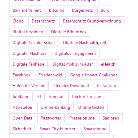
Barrierefreiheit
Bitcoins
Bürgernetz
Büro
Cloud
Datenschutz
Datenschutz-Grundverordnung
digital bezahlen
Digitale Bibliothek
Digitale Nachbarschaft
Digitale Nachhaltigkeit
Digitaler Nachlass
Digitales Engagement
Digitale Teilhabe
Digital mobil im Alter
eHealth
Facebook
Friedenswiki
Google Impact Challenge
Hilfen für Vereine
illegaler Download
Instagram
Jubiläum
KI
komoot
Leichte Sprache
Newsletter
Online-Banking
Online texten
Open Data
Passwörter
Presse online
Senioren
Sicherheit
Smart City Münster
Smartphone