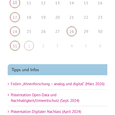
10
11
12
13
14
15
16
18
19
20
21
22
23
17
25
26
27
29
30
24
28
2
3
4
5
6
31
1
Tipps und Infos
Folien „Ahnenforschung – analog und digital“ (März 2026)
Präsentation Open-Data und
Nachhaltigkeit/Umweltschutz (Sept. 2024)
Präsentation Digitaler Nachlass (April 2024)