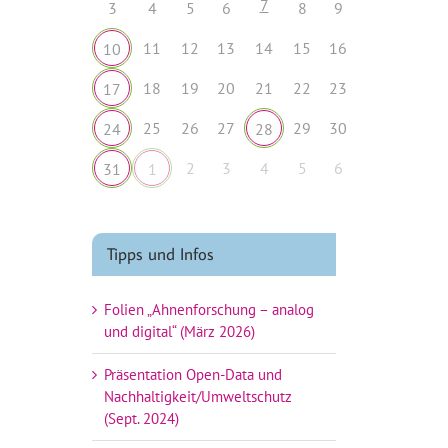
7
3
4
5
6
8
9
11
12
13
14
15
16
10
18
19
20
21
22
23
17
25
26
27
29
30
24
28
2
3
4
5
6
31
1
Tipps und Infos
Folien „Ahnenforschung – analog
und digital“ (März 2026)
Präsentation Open-Data und
Nachhaltigkeit/Umweltschutz
(Sept. 2024)