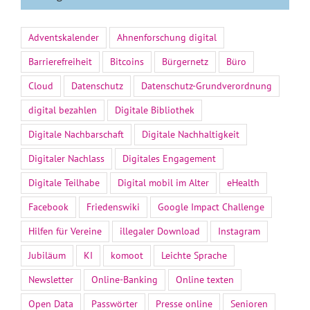
Adventskalender
Ahnenforschung digital
Barrierefreiheit
Bitcoins
Bürgernetz
Büro
Cloud
Datenschutz
Datenschutz-Grundverordnung
digital bezahlen
Digitale Bibliothek
Digitale Nachbarschaft
Digitale Nachhaltigkeit
Digitaler Nachlass
Digitales Engagement
Digitale Teilhabe
Digital mobil im Alter
eHealth
Facebook
Friedenswiki
Google Impact Challenge
Hilfen für Vereine
illegaler Download
Instagram
Jubiläum
KI
komoot
Leichte Sprache
Newsletter
Online-Banking
Online texten
Open Data
Passwörter
Presse online
Senioren