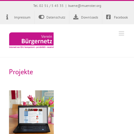
Zum
Tel. 02 51 / 5 45 35
|
buene@muenster.org
Inhalt
springen
Impressum
Datenschutz
Downloads
Facebook
Projekte