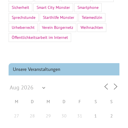
Sicherheit
Smart City Münster
Smartphone
Sprechstunde
Starthilfe Münster
Telemedizin
Urheberrecht
Verein Bürgernetz
Weihnachten
Öffentlichkeitsarbeit im Internet
Unsere Veranstaltungen
M
D
M
D
F
S
S
27
28
29
30
31
1
2