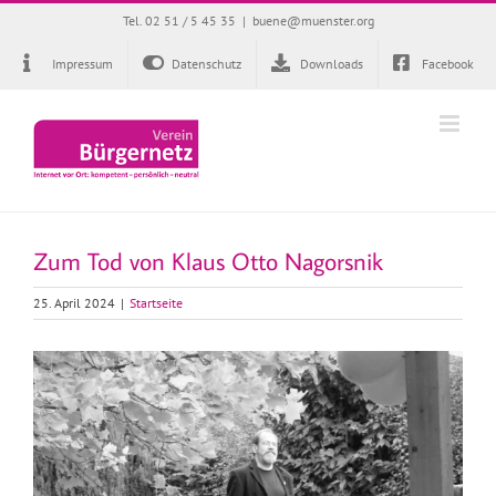
Zum
Tel. 02 51 / 5 45 35
|
buene@muenster.org
Inhalt
springen
Impressum
Datenschutz
Downloads
Facebook
Zum Tod von Klaus Otto Nagorsnik
25. April 2024
|
Startseite