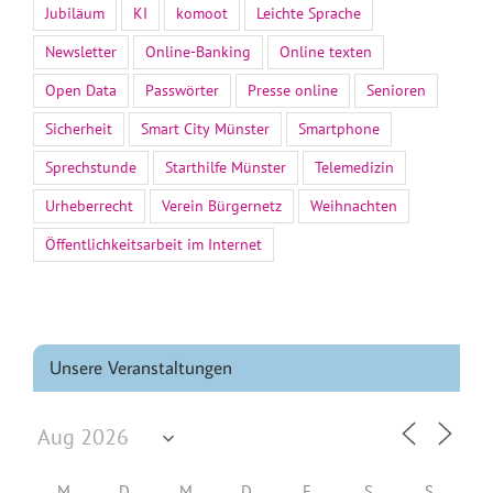
Jubiläum
KI
komoot
Leichte Sprache
Newsletter
Online-Banking
Online texten
Open Data
Passwörter
Presse online
Senioren
Sicherheit
Smart City Münster
Smartphone
Sprechstunde
Starthilfe Münster
Telemedizin
Urheberrecht
Verein Bürgernetz
Weihnachten
Öffentlichkeitsarbeit im Internet
Unsere Veranstaltungen
M
D
M
D
F
S
S