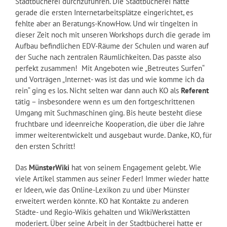
Stadtbücherei durchzuführen. Die Stadtbücherei hatte
gerade die ersten Internetarbeitsplätze eingerichtet, es
fehlte aber an Beratungs-KnowHow. Und wir tingelten in
dieser Zeit noch mit unseren Workshops durch die gerade im
Aufbau befindlichen EDV-Räume der Schulen und waren auf
der Suche nach zentralen Räumlichkeiten. Das passte also
perfekt zusammen! Mit Angeboten wie „Betreutes Surfen“
und Vorträgen „Internet- was ist das und wie komme ich da
rein“ ging es los. Nicht selten war dann auch KO als
Referent
tätig – insbesondere wenn es um den fortgeschrittenen
Umgang mit Suchmaschinen ging. Bis heute besteht diese
fruchtbare und ideenreiche Kooperation, die über die Jahre
immer weiterentwickelt und ausgebaut wurde. Danke, KO, für
den ersten Schritt!
Das
MünsterWiki
hat von seinem Engagement gelebt. Wie
viele Artikel stammen aus seiner Feder! Immer wieder hatte
er Ideen, wie das Online-Lexikon zu und über Münster
erweitert werden könnte. KO hat Kontakte zu anderen
Städte- und Regio-Wikis gehalten und WikiWerkstätten
moderiert. Über seine Arbeit in der Stadtbücherei hatte er