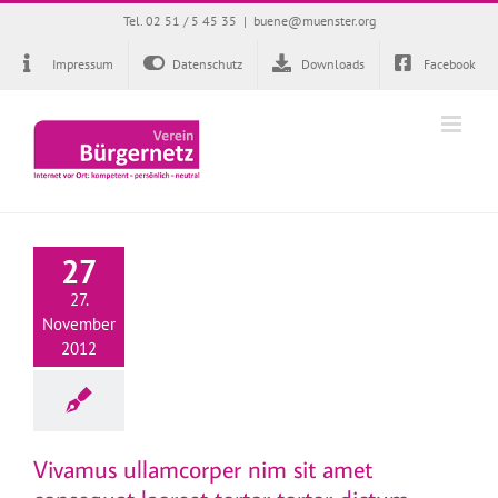
Zum
Tel. 02 51 / 5 45 35
|
buene@muenster.org
Inhalt
springen
Impressum
Datenschutz
Downloads
Facebook
27
27.
November
2012
Vivamus ullamcorper nim sit amet