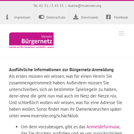
Zum
Tel. 02 51 / 5 45 35
|
buene@muenster.org
Inhalt
springen
Impressum
Datenschutz
Downloads
Facebook
Ausführliche Informationen zur Bürgernetz-Anmeldung
Als erstes müssen wir wissen, was für einen Verein Sie
zusammengetrommelt haben. Außerdem müssen Sie
unterschreiben, sich an bestimmte Spielregeln zu halten,
denn ohne die geht nun mal auch im Netz der Netze nix.
Und schließlich wollen wir wissen, was für eine Adresse Sie
haben wollen. Sonst findet man ihr Damenkränzchen später
unter www.muenster.org/schachklub.
Um dem vorzubeugen, gibt es das
Anmeldeformular
,
das Sie drucken, ausfüllen und an uns zurückschicken