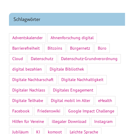
Schlagwörter
Adventskalender
Ahnenforschung digital
Barrierefreiheit
Bitcoins
Bürgernetz
Büro
Cloud
Datenschutz
Datenschutz-Grundverordnung
digital bezahlen
Digitale Bibliothek
Digitale Nachbarschaft
Digitale Nachhaltigkeit
Digitaler Nachlass
Digitales Engagement
Digitale Teilhabe
Digital mobil im Alter
eHealth
Facebook
Friedenswiki
Google Impact Challenge
Hilfen für Vereine
illegaler Download
Instagram
Jubiläum
KI
komoot
Leichte Sprache