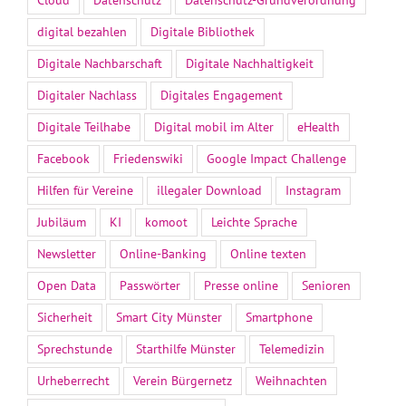
digital bezahlen
Digitale Bibliothek
Digitale Nachbarschaft
Digitale Nachhaltigkeit
Digitaler Nachlass
Digitales Engagement
Digitale Teilhabe
Digital mobil im Alter
eHealth
Facebook
Friedenswiki
Google Impact Challenge
Hilfen für Vereine
illegaler Download
Instagram
Jubiläum
KI
komoot
Leichte Sprache
Newsletter
Online-Banking
Online texten
Open Data
Passwörter
Presse online
Senioren
Sicherheit
Smart City Münster
Smartphone
Sprechstunde
Starthilfe Münster
Telemedizin
Urheberrecht
Verein Bürgernetz
Weihnachten