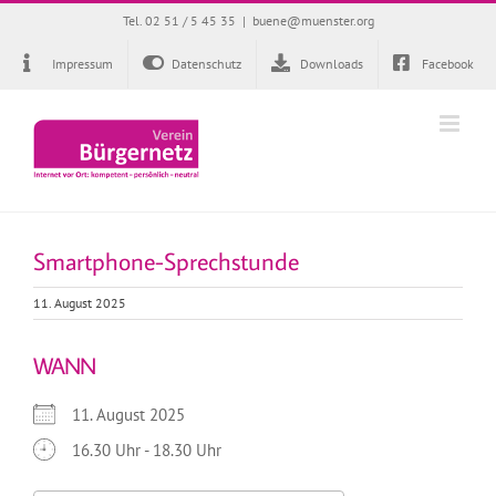
Zum
Tel. 02 51 / 5 45 35
|
buene@muenster.org
Inhalt
springen
Impressum
Datenschutz
Downloads
Facebook
Smartphone-Sprechstunde
11. August 2025
WANN
11. August 2025
16.30 Uhr - 18.30 Uhr