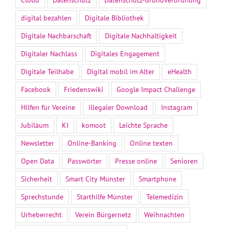
digital bezahlen
Digitale Bibliothek
Digitale Nachbarschaft
Digitale Nachhaltigkeit
Digitaler Nachlass
Digitales Engagement
Digitale Teilhabe
Digital mobil im Alter
eHealth
Facebook
Friedenswiki
Google Impact Challenge
Hilfen für Vereine
illegaler Download
Instagram
Jubiläum
KI
komoot
Leichte Sprache
Newsletter
Online-Banking
Online texten
Open Data
Passwörter
Presse online
Senioren
Sicherheit
Smart City Münster
Smartphone
Sprechstunde
Starthilfe Münster
Telemedizin
Urheberrecht
Verein Bürgernetz
Weihnachten