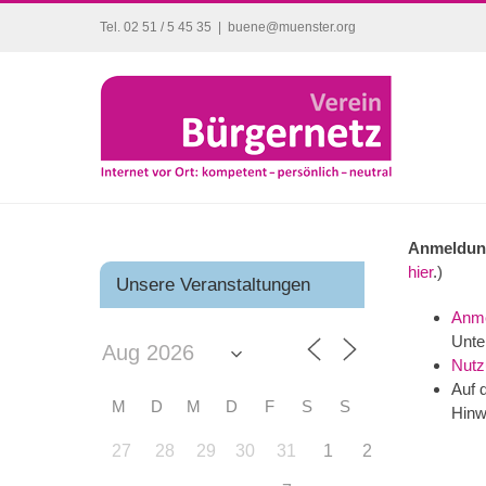
Zum
Tel. 02 51 / 5 45 35
|
buene@muenster.org
Inhalt
springen
Anmeldun
hier
.)
Unsere Veranstaltungen
Anme
Unter
Nutz
Auf 
M
D
M
D
F
S
S
Hinw
27
28
29
30
31
1
2