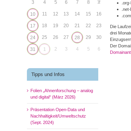
9
3
4
5
6
7
8
.org
.net
11
12
13
14
15
16
10
.com
18
19
20
21
22
23
17
Die Laufzei
drei Monat
25
26
27
29
30
24
28
Einzugserm
Der Domai
2
3
4
5
6
31
1
Domainant
Tipps und Infos
Folien „Ahnenforschung – analog
und digital“ (März 2026)
Präsentation Open-Data und
Nachhaltigkeit/Umweltschutz
(Sept. 2024)