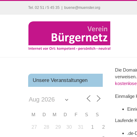
Zum
Tel. 02 51 / 5 45 35
|
buene@muenster.org
Inhalt
springen
Die Domain 
verweisen. 
Unsere Veranstaltungen
kostenlos
Einmalige 
Einr
M
D
M
D
F
S
S
Laufende K
27
28
29
30
31
1
2
.de-