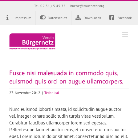
Zum
Tel. 02 51 / 5 45 35
|
buene@muenster.org
Inhalt
springen
Impressum
Datenschutz
Downloads
Facebook
Fusce nisi malesuada in commodo quis,
euismod quis orci on augue ullamcorpers.
27. November 2012
|
Technical
Nunc euismod lobortis massa, id sollicitudin augue auctor
vel. Integer ornare sollicitudin turpis vitae vestibulum.
Curabitur faucibus ullamcorper lorem sed egestas.
Pellentesque laoreet auctor eros, et consectetur eros auctor
eget. Lorem ipsum dolor sit amet, consectetur adipiscing elit.