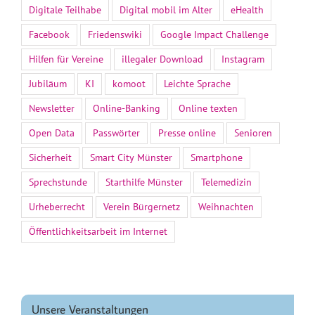
Digitale Teilhabe
Digital mobil im Alter
eHealth
Facebook
Friedenswiki
Google Impact Challenge
Hilfen für Vereine
illegaler Download
Instagram
Jubiläum
KI
komoot
Leichte Sprache
Newsletter
Online-Banking
Online texten
Open Data
Passwörter
Presse online
Senioren
Sicherheit
Smart City Münster
Smartphone
Sprechstunde
Starthilfe Münster
Telemedizin
Urheberrecht
Verein Bürgernetz
Weihnachten
Öffentlichkeitsarbeit im Internet
Unsere Veranstaltungen