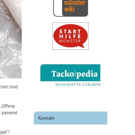
risen sind
 „Offene
r passend
Kontakt
ppt“!