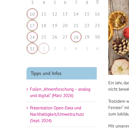
9
3
4
5
6
7
8
11
12
13
14
15
16
10
18
19
20
21
22
23
17
25
26
27
29
30
24
28
2
3
4
5
6
31
1
Tipps und Infos
Ein Jahr, d
Folien „Ahnenforschung – analog
nicht bewäl
und digital“ (März 2026)
Trotzdem wa
Fenster“ m
Präsentation Open-Data und
zum Jubilä
Nachhaltigkeit/Umweltschutz
(Sept. 2024)
Mit unsere