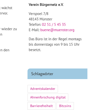
Verein Bürgernetz e.V.
k wächst
rvor.
Verspoel 7/8
48143 Münster
Telefon:
02 51 / 5 45 35
r wieder zu
E-Mail:
buene@muenster.org
en
Das Büro ist in der Regel montags
bis donnerstags von 9 bis 15 Uhr
besetzt.
en den
Schlagwörter
Adventskalender
Ahnenforschung digital
Barrierefreiheit
Bitcoins