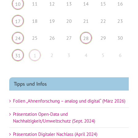
11
12
13
14
15
16
10
18
19
20
21
22
23
17
25
26
27
29
30
24
28
2
3
4
5
6
31
1
Tipps und Infos
Folien „Ahnenforschung – analog und digital“ (März 2026)
Präsentation Open-Data und
Nachhaltigkeit/Umweltschutz (Sept. 2024)
Präsentation Digitaler Nachlass (April 2024)