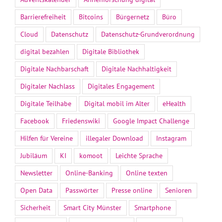
Barrierefreiheit
Bitcoins
Bürgernetz
Büro
Cloud
Datenschutz
Datenschutz-Grundverordnung
digital bezahlen
Digitale Bibliothek
Digitale Nachbarschaft
Digitale Nachhaltigkeit
Digitaler Nachlass
Digitales Engagement
Digitale Teilhabe
Digital mobil im Alter
eHealth
Facebook
Friedenswiki
Google Impact Challenge
Hilfen für Vereine
illegaler Download
Instagram
Jubiläum
KI
komoot
Leichte Sprache
Newsletter
Online-Banking
Online texten
Open Data
Passwörter
Presse online
Senioren
Sicherheit
Smart City Münster
Smartphone