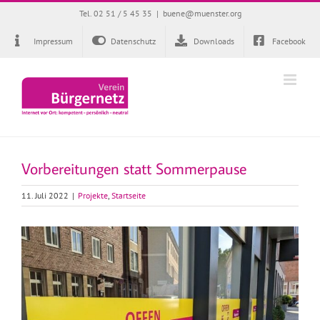
Zum
Tel. 02 51 / 5 45 35
|
buene@muenster.org
Inhalt
springen
Impressum
Datenschutz
Downloads
Facebook
Vorbereitungen statt Sommerpause
11. Juli 2022
|
Projekte
,
Startseite