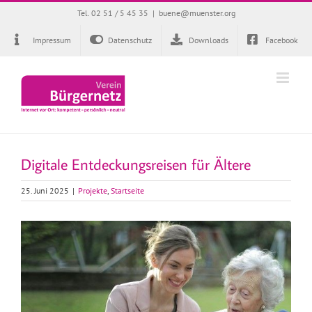
Zum
Tel. 02 51 / 5 45 35
|
buene@muenster.org
Inhalt
springen
Impressum
Datenschutz
Downloads
Facebook
Digitale Entdeckungsreisen für Ältere
25. Juni 2025
|
Projekte
,
Startseite