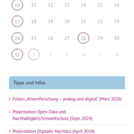
11
12
13
14
15
16
10
18
19
20
21
22
23
17
25
26
27
29
30
24
28
2
3
4
5
6
31
1
Tipps und Infos
Folien „Ahnenforschung – analog und digital“ (März 2026)
Präsentation Open-Data und
Nachhaltigkeit/Umweltschutz (Sept. 2024)
Präsentation Digitaler Nachlass (April 2024)