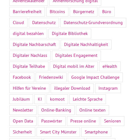
Adventskalender
Ahnenforschung digital
Barrierefreiheit
Bitcoins
Bürgernetz
Büro
Cloud
Datenschutz
Datenschutz-Grundverordnung
digital bezahlen
Digitale Bibliothek
Digitale Nachbarschaft
Digitale Nachhaltigkeit
Digitaler Nachlass
Digitales Engagement
Digitale Teilhabe
Digital mobil im Alter
eHealth
Facebook
Friedenswiki
Google Impact Challenge
Hilfen für Vereine
illegaler Download
Instagram
Jubiläum
KI
komoot
Leichte Sprache
Newsletter
Online-Banking
Online texten
Open Data
Passwörter
Presse online
Senioren
Sicherheit
Smart City Münster
Smartphone