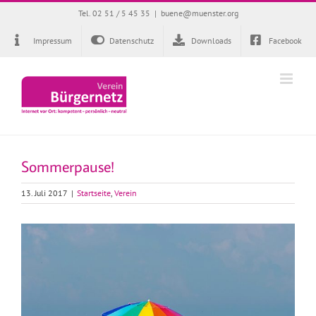
Zum
Tel. 02 51 / 5 45 35
|
buene@muenster.org
Inhalt
springen
Impressum
Datenschutz
Downloads
Facebook
Sommerpause!
13. Juli 2017
|
Startseite
,
Verein