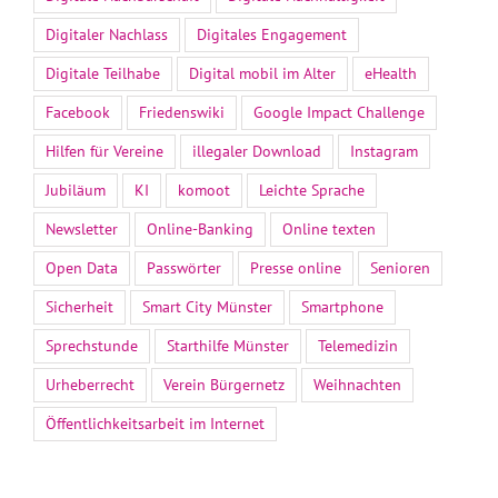
Digitaler Nachlass
Digitales Engagement
Digitale Teilhabe
Digital mobil im Alter
eHealth
Facebook
Friedenswiki
Google Impact Challenge
Hilfen für Vereine
illegaler Download
Instagram
Jubiläum
KI
komoot
Leichte Sprache
Newsletter
Online-Banking
Online texten
Open Data
Passwörter
Presse online
Senioren
Sicherheit
Smart City Münster
Smartphone
Sprechstunde
Starthilfe Münster
Telemedizin
Urheberrecht
Verein Bürgernetz
Weihnachten
Öffentlichkeitsarbeit im Internet