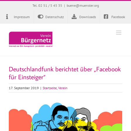
Zum
Tel. 02 51 / 5 45 35
|
buene@muenster.org
Inhalt
springen
Impressum
Datenschutz
Downloads
Facebook
Deutschlandfunk berichtet über „Facebook
für Einsteiger“
17. September 2019
|
Startseite
,
Verein