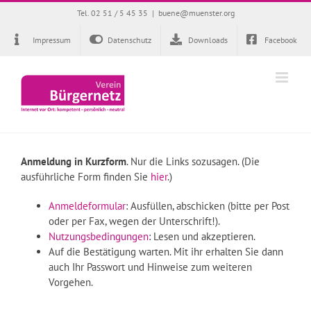
Zum
Tel. 02 51 / 5 45 35
|
buene@muenster.org
Inhalt
springen
Impressum
Datenschutz
Downloads
Facebook
Anmeldung in Kurzform
. Nur die Links sozusagen. (Die
ausführliche Form finden Sie
hier
.)
Anmeldeformular
: Ausfüllen, abschicken (bitte per Post
oder per Fax, wegen der Unterschrift!).
Nutzungsbedingungen
: Lesen und akzeptieren.
Auf die Bestätigung warten. Mit ihr erhalten Sie dann
auch Ihr Passwort und Hinweise zum weiteren
Vorgehen.