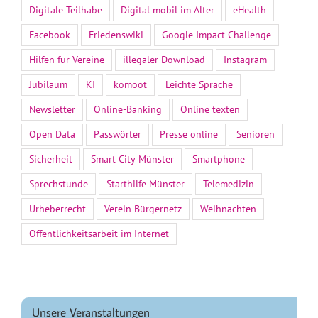
Digitale Teilhabe
Digital mobil im Alter
eHealth
Facebook
Friedenswiki
Google Impact Challenge
Hilfen für Vereine
illegaler Download
Instagram
Jubiläum
KI
komoot
Leichte Sprache
Newsletter
Online-Banking
Online texten
Open Data
Passwörter
Presse online
Senioren
Sicherheit
Smart City Münster
Smartphone
Sprechstunde
Starthilfe Münster
Telemedizin
Urheberrecht
Verein Bürgernetz
Weihnachten
Öffentlichkeitsarbeit im Internet
Unsere Veranstaltungen