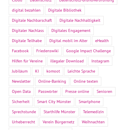
digital bezahlen
Digitale Bibliothek
Digitale Nachbarschaft
Digitale Nachhaltigkeit
Digitaler Nachlass
Digitales Engagement
Digitale Teilhabe
Digital mobil im Alter
eHealth
Facebook
Friedenswiki
Google Impact Challenge
Hilfen für Vereine
illegaler Download
Instagram
Jubiläum
KI
komoot
Leichte Sprache
Newsletter
Online-Banking
Online texten
Open Data
Passwörter
Presse online
Senioren
Sicherheit
Smart City Münster
Smartphone
Sprechstunde
Starthilfe Münster
Telemedizin
Urheberrecht
Verein Bürgernetz
Weihnachten