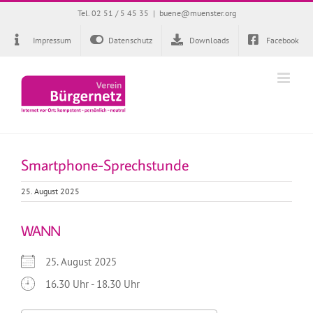
Zum
Tel. 02 51 / 5 45 35
|
buene@muenster.org
Inhalt
springen
Impressum
Datenschutz
Downloads
Facebook
Smartphone-Sprechstunde
25. August 2025
WANN
25. August 2025
16.30 Uhr - 18.30 Uhr