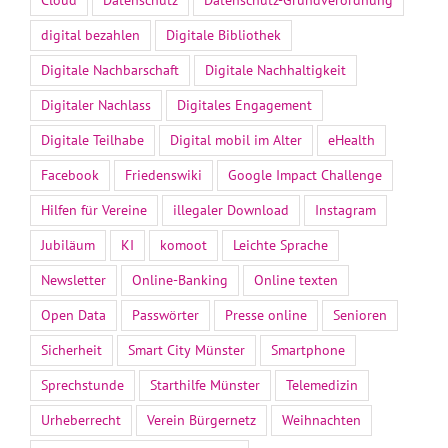
digital bezahlen
Digitale Bibliothek
Digitale Nachbarschaft
Digitale Nachhaltigkeit
Digitaler Nachlass
Digitales Engagement
Digitale Teilhabe
Digital mobil im Alter
eHealth
Facebook
Friedenswiki
Google Impact Challenge
Hilfen für Vereine
illegaler Download
Instagram
Jubiläum
KI
komoot
Leichte Sprache
Newsletter
Online-Banking
Online texten
Open Data
Passwörter
Presse online
Senioren
Sicherheit
Smart City Münster
Smartphone
Sprechstunde
Starthilfe Münster
Telemedizin
Urheberrecht
Verein Bürgernetz
Weihnachten