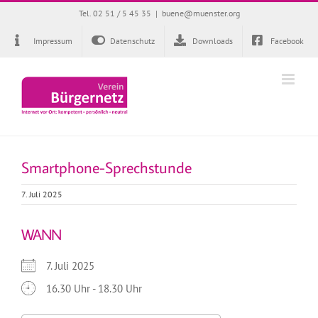
Zum
Tel. 02 51 / 5 45 35
|
buene@muenster.org
Inhalt
springen
Impressum
Datenschutz
Downloads
Facebook
Smartphone-Sprechstunde
7. Juli 2025
WANN
7. Juli 2025
16.30 Uhr - 18.30 Uhr