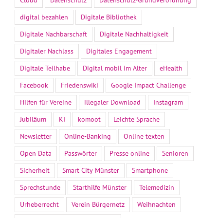
digital bezahlen
Digitale Bibliothek
Digitale Nachbarschaft
Digitale Nachhaltigkeit
Digitaler Nachlass
Digitales Engagement
Digitale Teilhabe
Digital mobil im Alter
eHealth
Facebook
Friedenswiki
Google Impact Challenge
Hilfen für Vereine
illegaler Download
Instagram
Jubiläum
KI
komoot
Leichte Sprache
Newsletter
Online-Banking
Online texten
Open Data
Passwörter
Presse online
Senioren
Sicherheit
Smart City Münster
Smartphone
Sprechstunde
Starthilfe Münster
Telemedizin
Urheberrecht
Verein Bürgernetz
Weihnachten