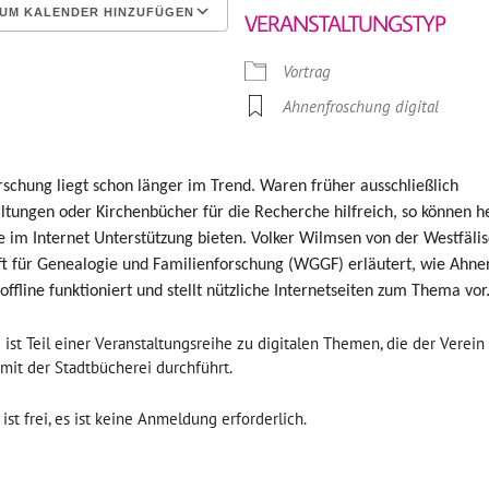
UM KALENDER HINZUFÜGEN
VERANSTALTUNGSTYP
erunterladen
Google Kalender
Vortrag
Ahnenfroschung digital
schung liegt schon l
änger
im Trend. Waren früher ausschließlich
ltungen oder Kirchenbücher für die Recherche hilfreich, so können h
e im Internet Unterstützung bieten. Volker Wilmsen von der Westfäli
ft für Genealogie und Familienforschung (WGGF) erläutert, wie Ahn
offline funktioniert und stellt nützliche Internetseiten zum Thema vor
 ist Teil einer Veranstaltungsreihe zu digitalen Themen, die der Verei
it der Stadtbücherei durchführt.
 ist frei, es ist keine Anmeldung erforderlich.