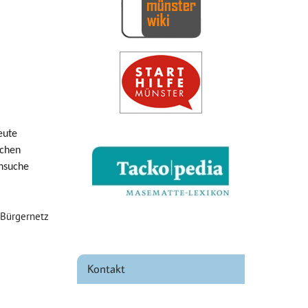
iCalendar
Office 365
eute
schen
ensuche
.
n Bürgernetz
Kontakt