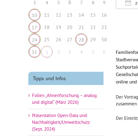
6
3
4
5
7
8
9
Z
ICS h
11
12
13
14
15
16
10
18
19
20
21
22
23
17
25
26
27
29
30
24
28
2
3
4
5
6
31
1
Familienfor
Stadtverwa
Suchportal
Gesellscha
Tipps und Infos
online und 
Folien „Ahnenforschung – analog
Der Vortrag
und digital“ (März 2026)
zusammen m
Präsentation Open-Data und
Der Eintritt
Nachhaltigkeit/Umweltschutz
(Sept. 2024)