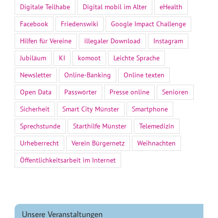
Digitale Teilhabe
Digital mobil im Alter
eHealth
Facebook
Friedenswiki
Google Impact Challenge
Hilfen für Vereine
illegaler Download
Instagram
Jubiläum
KI
komoot
Leichte Sprache
Newsletter
Online-Banking
Online texten
Open Data
Passwörter
Presse online
Senioren
Sicherheit
Smart City Münster
Smartphone
Sprechstunde
Starthilfe Münster
Telemedizin
Urheberrecht
Verein Bürgernetz
Weihnachten
Öffentlichkeitsarbeit im Internet
Unsere Veranstaltungen